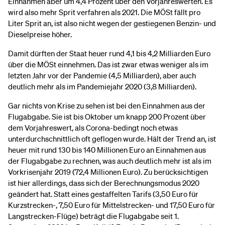
Einnahmen aber um 4,4 Prozent über den Vorjahreswerten. Es
wird also mehr Sprit verfahren als 2021. Die MÖSt fällt pro
Liter Sprit an, ist also nicht wegen der gestiegenen Benzin- und
Dieselpreise höher.
Damit dürften der Staat heuer rund 4,1 bis 4,2 Milliarden Euro
über die MÖSt einnehmen. Das ist zwar etwas weniger als im
letzten Jahr vor der Pandemie (4,5 Milliarden), aber auch
deutlich mehr als im Pandemiejahr 2020 (3,8 Milliarden).
Gar nichts von Krise zu sehen ist bei den Einnahmen aus der
Flugabgabe. Sie ist bis Oktober um knapp 200 Prozent über
dem Vorjahreswert, als Corona-bedingt noch etwas
unterdurchschnittlich oft geflogen wurde. Hält der Trend an, ist
heuer mit rund 130 bis 140 Millionen Euro an Einnahmen aus
der Flugabgabe zu rechnen, was auch deutlich mehr ist als im
Vorkrisenjahr 2019 (72,4 Millionen Euro). Zu berücksichtigen
ist hier allerdings, dass sich der Berechnungsmodus 2020
geändert hat. Statt eines gestaffelten Tarifs (3,50 Euro für
Kurzstrecken-, 7,50 Euro für Mittelstrecken- und 17,50 Euro für
Langstrecken-Flüge) beträgt die Flugabgabe seit 1.