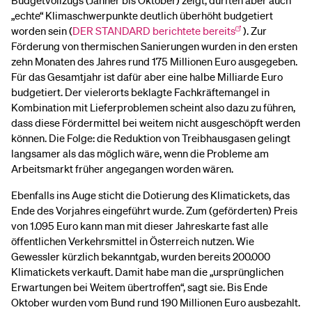
Budgetvollzugs (Jänner bis Oktober) zeigt, dürften aber auch
„echte“ Klimaschwerpunkte deutlich überhöht budgetiert
worden sein (
DER STANDARD berichtete bereits
). Zur
Förderung von thermischen Sanierungen wurden in den ersten
zehn Monaten des Jahres rund 175 Millionen Euro ausgegeben.
Für das Gesamtjahr ist dafür aber eine halbe Milliarde Euro
budgetiert. Der vielerorts beklagte Fachkräftemangel in
Kombination mit Lieferproblemen scheint also dazu zu führen,
dass diese Fördermittel bei weitem nicht ausgeschöpft werden
können. Die Folge: die Reduktion von Treibhausgasen gelingt
langsamer als das möglich wäre, wenn die Probleme am
Arbeitsmarkt früher angegangen worden wären.
Ebenfalls ins Auge sticht die Dotierung des Klimatickets, das
Ende des Vorjahres eingeführt wurde. Zum (geförderten) Preis
von 1.095 Euro kann man mit dieser Jahreskarte fast alle
öffentlichen Verkehrsmittel in Österreich nutzen. Wie
Gewessler kürzlich bekanntgab, wurden bereits 200.000
Klimatickets verkauft. Damit habe man die „ursprünglichen
Erwartungen bei Weitem übertroffen“, sagt sie. Bis Ende
Oktober wurden vom Bund rund 190 Millionen Euro ausbezahlt.