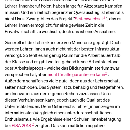
Lehrer_innenberuf holen, haben lange für Akzeptanz kämpfen
müssen. Und ein zeitlich begrenzter Querausstieg ist ebenfalls
nicht Usus. Zwar gibt es das Projekt "
Seitenwechsel
", das es
Lehrer_innen ermöglicht, für eine gewisse Zeit in die
Privatwirtschaft zu wechseln, doch das ist eine Ausnahme.
Generell ist die Lehrerkarriere von Monotonie geprägt. Doch
werden Lehrer_innen auch nicht mit der besten Infrastruktur
versorgt. So fehlt es an genug Raum für die Arbeit außerhalb
der Klasse und es gibt weitestgehend keine Arbeitstelefone
oder Arbeitslaptops - welche das Bildungsministerium zwar
versprochen hat, aber
nicht für alle garantieren kann
.
Außerdem schaffen es viele gute Ideen aus der Lehrerschaft
selten nach oben. Das System ist zu behäbig und festgefahren,
um Innovation aus den eigenen Reihen zuzulassen. Unter
diesen Verhältnissen kann jedoch auch die Qualität des
Unterrichts leiden. Denn Österreichs Lehrer_innen zeigen im
internationalen Vergleich einen unterdurchschnittlichen
Enthusiasmus, wie Ergebnisse einer Schüler_innenbefragung
bei
PISA 2018
zeigten. Das kann natürlich negative