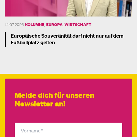
14.07.2026
KOLUMNE
,
EUROPA
,
WIRTSCHAFT
Europäische Souveränität darf nicht nur auf dem
Fußballplatz gelten
Mehr dazu
Melde dich für unseren
Newsletter an!