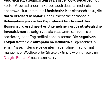
Vergleich etwa deutlich
teurer
als in den USA, steuerbedingt
kosten Arbeitsstunden in Europa auch deutlich mehr als
anderswo. Nun kommt die
Unsicherheit
an sich noch dazu,
die
der Wirtschaft schadet
. Denn Unsicherheit erhöht die
Schwankungen an den Kapitalmärkten
,
bremst
den
Konsum
und
erschwert
es Unternehmen, große
strategische
Investitionen
zu tätigen, da sich das Umfeld, in dem sie
operieren, jeden Tag radikal ändern könnte. Die
negativen
Folgen
treffen die
europäische Industrie
ausgerechnet in
einer Phase, in der sie bekanntermaßen ohnehin schon mit
mangelnder Wettbewerbsfähigkeit kämpft, wie man etwa im
Draghi-Bericht
nachlesen kann.