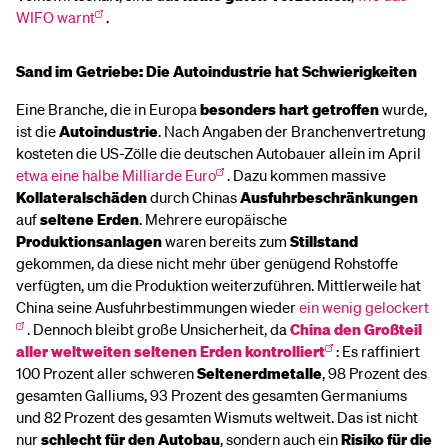
WIFO warnt
.
Sand im Getriebe: Die Autoindustrie hat Schwierigkeiten
Eine Branche, die in Europa
besonders hart getroffen
wurde,
ist die
Autoindustrie
. Nach Angaben der Branchenvertretung
kosteten die US-Zölle die deutschen Autobauer allein im April
etwa eine halbe Milliarde Euro
. Dazu kommen massive
Kollateralschäden
durch Chinas
Ausfuhrbeschränkungen
auf
seltene Erden
. Mehrere europäische
Produktionsanlagen
waren bereits zum
Stillstand
gekommen, da diese nicht mehr über genügend Rohstoffe
verfügten, um die Produktion weiterzuführen. Mittlerweile hat
China seine Ausfuhrbestimmungen wieder
ein wenig gelockert
. Dennoch bleibt große Unsicherheit, da
China den Großteil
aller weltweiten seltenen Erden kontrolliert
: Es raffiniert
100 Prozent
aller schweren
Seltenerdmetalle
, 98 Prozent des
gesamten Galliums, 93 Prozent des gesamten Germaniums
und 82 Prozent des gesamten Wismuts weltweit. Das ist nicht
nur
schlecht für den Autobau
, sondern auch ein
Risiko für die