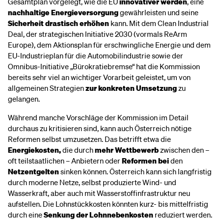
Gesamtplan vorgelegt, wie die EU
innovativer werden
, eine
nachhaltige Energieversorgung
gewährleisten und seine
Sicherheit drastisch erhöhen
kann. Mit dem Clean Industrial
Deal, der strategischen Initiative 2030 (vormals ReArm
Europe), dem Aktionsplan für erschwingliche Energie und dem
EU-Industrieplan für die Automobilindustrie sowie der
Omnibus-Initiative „Bürokratiebremse“ hat die Kommission
bereits sehr viel an wichtiger Vorarbeit geleistet, um von
allgemeinen Strategien
zur konkreten Umsetzung
zu
gelangen.
Während manche Vorschläge der Kommission im Detail
durchaus zu kritisieren sind, kann auch Österreich nötige
Reformen selbst umzusetzen. Das betrifft etwa die
Energiekosten,
die durch
mehr Wettbewerb
zwischen den –
oft teilstaatlichen – Anbietern oder
Reformen bei
den
Netzentgelten
sinken können. Österreich kann sich langfristig
durch moderne Netze, selbst produzierte Wind- und
Wasserkraft, aber auch mit Wasserstoffinfrastruktur neu
aufstellen. Die Lohnstückkosten könnten kurz- bis mittelfristig
durch eine
Senkung der Lohnnebenkosten
reduziert werden.