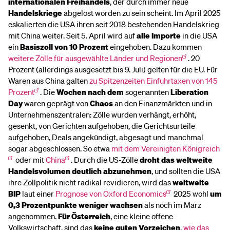
internationalen Freihandels
, der durch immer neue
Handelskriege
abgelöst worden zu sein scheint. Im April 2025
eskalierten die USA ihren seit 2018 bestehenden Handelskrieg
mit China weiter. Seit 5. April wird auf
alle Importe
in die USA
ein
Basiszoll von 10 Prozent
eingehoben. Dazu kommen
weitere Zölle für ausgewählte Länder und Regionen
. 20
Prozent (allerdings ausgesetzt bis 9. Juli) gelten für die EU. Für
Waren aus China galten
zu Spitzenzeiten Einfuhrtaxen von 145
Prozent
. Die
Wochen nach dem
sogenannten
Liberation
Day
waren geprägt von
Chaos
an den Finanzmärkten und in
Unternehmenszentralen: Zölle wurden verhängt, erhöht,
gesenkt, von Gerichten aufgehoben, die Gerichtsurteile
aufgehoben, Deals angekündigt, abgesagt und manchmal
sogar abgeschlossen. So etwa
mit dem Vereinigten Königreich
oder mit
China
. Durch die US-Zölle
droht das weltweite
Handelsvolumen deutlich abzunehmen
, und sollten die USA
ihre Zollpolitik nicht radikal revidieren, wird das
weltweite
BIP
laut einer
Prognose von Oxford Economics
2025 wohl
um
0,3 Prozentpunkte weniger wachsen
als noch im März
angenommen.
Für Österreich
, eine kleine offene
Volkswirtschaft, sind das
keine guten Vorzeichen
,
wie das