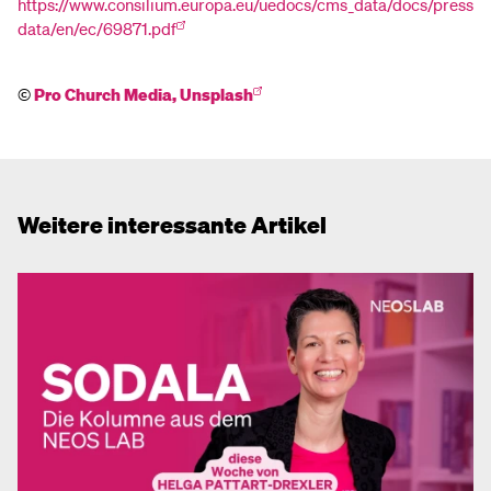
https://www.consilium.europa.eu/uedocs/cms_data/docs/press
data/en/ec/69871.pdf
©
Pro Church Media, Unsplash
Weitere interessante Artikel