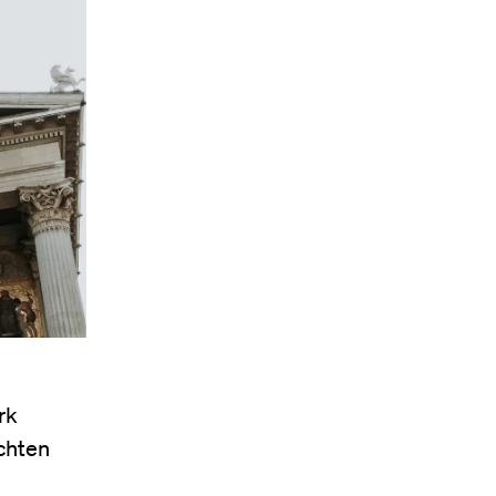
rk
chten