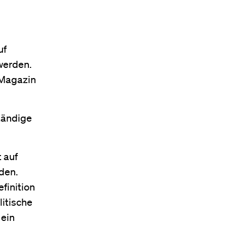
uf
werden.
 Magazin
ständige
t auf
den.
finition
litische
 ein