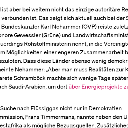
ist aber bei weitem nicht das einzige autoritäre R
 verbunden ist. Das zeigt sich aktuell auch bei der
. Bundeskanzler Karl Nehammer (ÖVP) reiste zulet
nore Gewessler (Grüne) und Landwirtschaftsminist
euerdings Rohstoffministerin nennt, in die Vereinig
 um Möglichkeiten einer engeren Zusammenarbeit b
szuloten. Dass diese Länder ebenso wenig demokr
 meinte Nehammer: „Aber man muss Realitäten zur 
arete Schramböck machte sich wenige Tage später
ach Saudi-Arabien, um dort
über Energieprojekte z
 Suche nach Flüssiggas nicht nur in Demokratien
ommission, Frans Timmermans, nannte neben den 
estafrika als mögliche Bezugsquellen. Zusätzliche