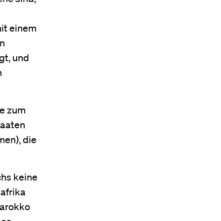
it einem
en
gt, und
n
de zum
taaten
men), die
chs keine
afrika
Marokko
 es