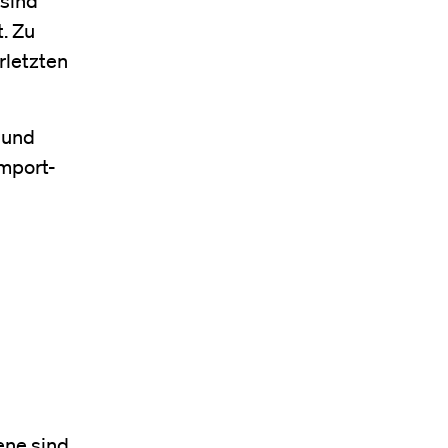
. Zu
rletzten
 und
Import-
ne sind,