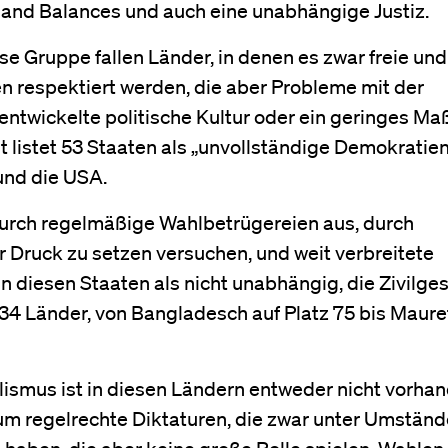
and Balances und auch eine unabhängige Justiz.
ese Gruppe fallen Länder, in denen es zwar freie und
en respektiert werden, die aber Probleme mit der
ntwickelte politische Kultur oder ein geringes Ma
t listet 53 Staaten als „unvollständige Demokratien
 und die USA.
durch regelmäßige Wahlbetrügereien aus, durch
r Druck zu setzen versuchen, und weit verbreitete
in diesen Staaten als nicht unabhängig, die Zivilges
n 34 Länder, von Bangladesch auf Platz 75 bis Maur
alismus ist in diesen Ländern entweder nicht vorha
 um regelrechte Diktaturen, die zwar unter Umstän
 haben, die aber keine große Rolle spielen. Wahlen