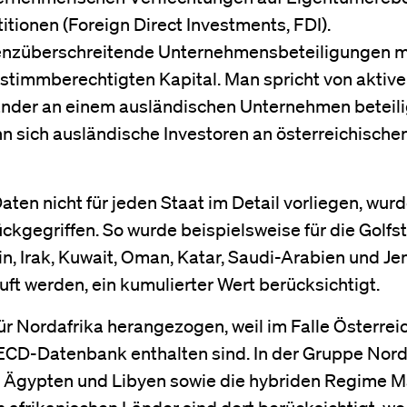
ionen (Foreign Direct Investments, FDI).
renzüberschreitende Unternehmensbeteiligungen m
stimmberechtigten Kapital. Man spricht von aktiv
nländer an einem ausländischen Unternehmen beteili
nn sich ausländische Investoren an österreichische
ten nicht für jeden Staat im Detail vorliegen, wur
ckgegriffen. So wurde beispielsweise für die Golfs
n, Irak, Kuwait, Oman, Katar, Saudi-Arabien und Je
tuft werden, ein kumulierter Wert berücksichtigt.
 Nordafrika herangezogen, weil im Falle Österrei
OECD-Datenbank enthalten sind. In der Gruppe Nord
en, Ägypten und Libyen sowie die hybriden Regime 
 afrikanischen Länder sind dort berücksichtigt, wo