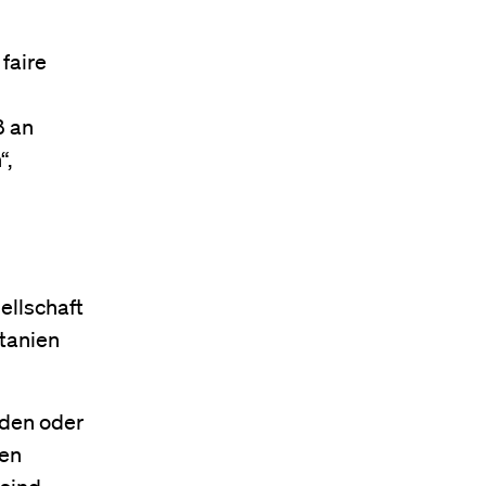
 faire
ß an
“,
ellschaft
etanien
nden oder
den
 sind