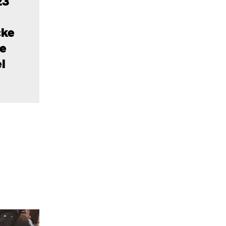
23
cke
de
l