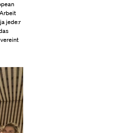
ropean
 Arbeit
a jede:r
 das
 vereint