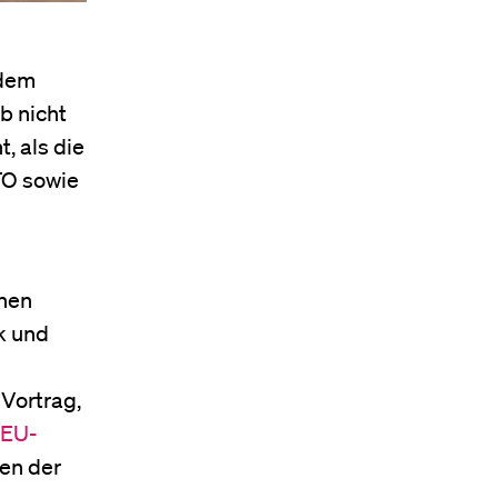
 dem
b nicht
, als die
TO sowie
chen
k und
Vortrag,
 EU-
ren der