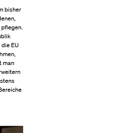
m bisher
denen,
 pflegen.
blik
t die EU
ehmen,
st man
rweitern
estens
Bereiche