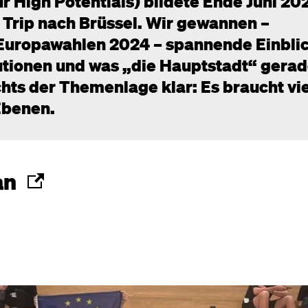
High Potentials) bildete Ende Juni 20
Trip nach Brüssel. Wir gewannen –
 Europawahlen 2024 – spannende Einbli
itutionen und was „die Hauptstadt“ gera
hts der Themenlage klar: Es braucht vie
Ebenen.
an