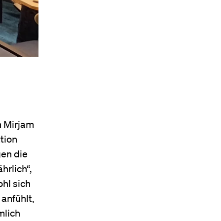
n Mirjam
tion
gen die
hrlich“,
hl sich
nfühlt,
mlich