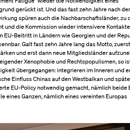
ment Fatigue“ wieder die Notwendigkeit eines
und gerückt ist. Und das fast zehn Jahre nach de
wirkung spüren auch die Nachbarschaftsländer, zu 
t und die Kommission wieder intensivere Kontakte
 EU-Beitritt in Ländern wie Georgien und der Repu
ennbar. Galt fast zehn Jahre lang das Motto, zuers
 stärken und erst dann neue Mitgliedsländer aufzun
teigender Xenophobie und Rechtspopulismen, so i
tigkeit übergegangen: integrieren im Inneren und e
ische Einfluss Chinas auf den Westbalkan und spät
erte EU-Policy notwendig gemacht, nämlich beide 
ile eines Ganzen, nämlich eines vereinten Europas