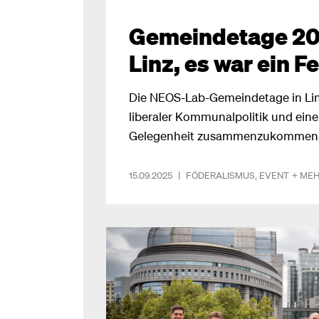
Gemeindetage 20
Linz, es war ein Fe
Die NEOS-Lab-Gemeindetage in Lin
liberaler Kommunalpolitik und ein
Gelegenheit zusammenzukommen, 
Inspiration zu tanken und viele ne
Hause zu nehmen.
15.09.2025
|
FÖDERALISMUS
,
EVENT
+ ME