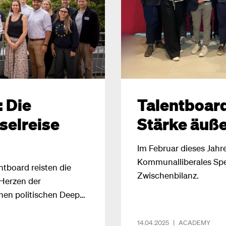
 Die
Talentboard
selreise
Stärke äuße
Im Februar dieses Jahre
Kommunalliberales Speci
tboard reisten die
Zwischenbilanz.
 Herzen der
nen politischen Deep
in Reisebericht von
14.04.2025
|
ACADEMY