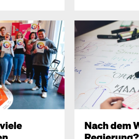
viele
Nach dem W
en
Regierung?