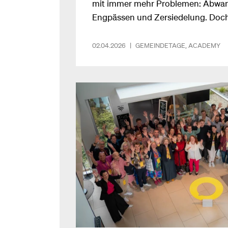
mit immer mehr Problemen: Abwand
Engpässen und Zersiedelung. Doch 
gegensteuern. Das wird der Schwe
kommenden NEOS Lab Gemeindetag
02.04.2026
|
GEMEINDETAGE
,
ACADEMY
von Philipp Pichler.