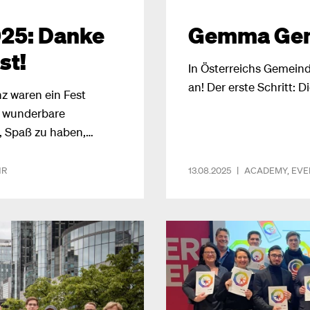
25: Danke
Gemma Gem
st!
In Österreichs Gemeinde
an! Der erste Schritt:
z waren ein Fest
e wunderbare
Spaß zu haben,
uen Ideen mit nach
HR
13.08.2025
|
ACADEMY
,
EVE