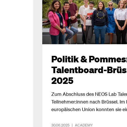
Politik & Pommes:
Talentboard-Brüs
2025
Zum Abschluss des NEOS Lab Talen
Teilnehmer:innen nach Brüssel. Im
europäischen Union konnten sie ei
Dive der besonderen Art erleben! E
Katharina Geissler.
30.06.2025
|
ACADEMY