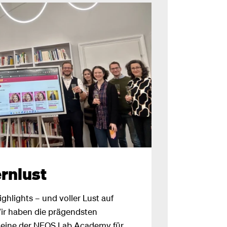
rnlust
ighlights – und voller Lust auf
ir haben die prägendsten
eine der NEOS Lab Academy für