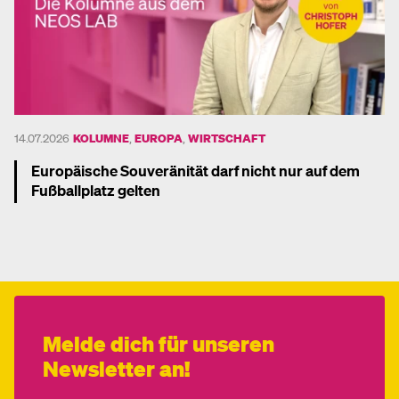
14.07.2026
KOLUMNE
,
EUROPA
,
WIRTSCHAFT
Europäische Souveränität darf nicht nur auf dem
Fußballplatz gelten
Mehr dazu
Melde dich für unseren
Newsletter an!