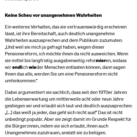
Keine Scheu vor unangenehmen Wahrheiten
Ein weiteres Verhalten, das sie vertrauenswürdig erscheinen
lässt, ist ihre Bereitschaft, auch deutlich unangenehme
Wahrheiten auszusprechen und dem Publikum zuzumuten:
„Und weil sie mich ja gefragt haben, wegen dieser
Pensionsreform, ich möchte ihnen da nicht ausweichen. Wenn
sie mittel bis langfristig ausgabenseitig refor
mier
en, sodass
wir
endl
ich
wie
der Menschen entlasten können, dann sagen
Ihnen das alle, werden Sie um eine Pensionsreform nicht
umhinkommen.“
Dabei argumentiert sie sachlich, dass seit den 1970er Jahren
die Lebenserwartung um mittlerweile acht oder neun Jahre
gestiegen sei und erlaubt sich laut und deutlich auszusprechen:
„[...] das weiß ja jeder, das geht sich nicht aus!“ Das ist nicht
unbedingt populär. Aber sie zeigt damit im Grunde Respekt für
die Bürger:innen, indem sie sich erlaubt, ihnen auch
Unangenehmes zuzutrauen, anstatt sie zu belügen.