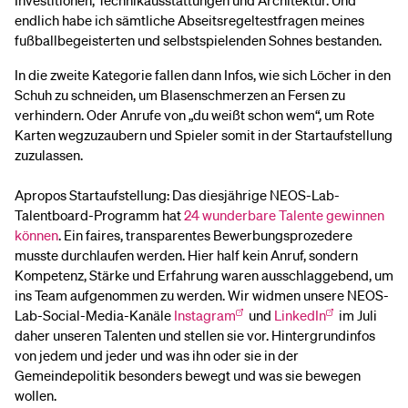
Investitionen, Technikausstattungen und Architektur. Und
endlich habe ich sämtliche Abseitsregeltestfragen meines
fußballbegeisterten und selbstspielenden Sohnes bestanden.
In die zweite Kategorie fallen dann Infos, wie sich Löcher in den
Schuh zu schneiden, um Blasenschmerzen an Fersen zu
verhindern. Oder Anrufe von „du weißt schon wem“, um Rote
Karten wegzuzaubern und Spieler somit in der Startaufstellung
zuzulassen.
Apropos Startaufstellung: Das diesjährige NEOS-Lab-
Talentboard-Programm hat
24 wunderbare Talente gewinnen
können
. Ein faires, transparentes Bewerbungsprozedere
musste durchlaufen werden. Hier half kein Anruf, sondern
Kompetenz, Stärke und Erfahrung waren ausschlaggebend, um
ins Team aufgenommen zu werden. Wir widmen unsere NEOS-
Lab-Social-Media-Kanäle
Instagram
und
LinkedIn
im Juli
daher unseren Talenten und stellen sie vor. Hintergrundinfos
von jedem und jeder und was ihn oder sie in der
Gemeindepolitik besonders bewegt und was sie bewegen
wollen.