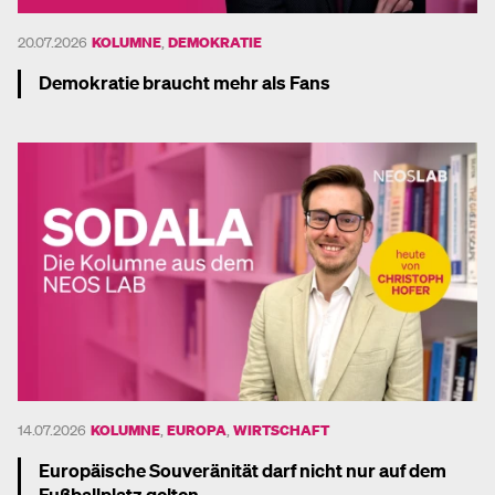
20.07.2026
KOLUMNE
,
DEMOKRATIE
Demokratie braucht mehr als Fans
Mehr dazu
14.07.2026
KOLUMNE
,
EUROPA
,
WIRTSCHAFT
Europäische Souveränität darf nicht nur auf dem
Fußballplatz gelten