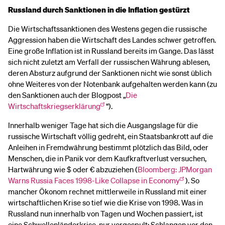
Russland durch Sanktionen in die Inflation gestürzt
Die Wirtschaftssanktionen des Westens gegen die russische
Aggression haben die Wirtschaft des Landes schwer getroffen.
Eine große Inflation ist in Russland bereits im Gange. Das lässt
sich nicht zuletzt am Verfall der russischen Währung ablesen,
deren Absturz aufgrund der Sanktionen nicht wie sonst üblich
ohne Weiteres von der Notenbank aufgehalten werden kann (zu
den Sanktionen auch der Blogpost „
Die
Wirtschaftskriegserklärung
“).
Innerhalb weniger Tage hat sich die Ausgangslage für die
russische Wirtschaft völlig gedreht, ein Staatsbankrott auf die
Anleihen in Fremdwährung bestimmt plötzlich das Bild, oder
Menschen, die in Panik vor dem Kaufkraftverlust versuchen,
Hartwährung wie $ oder € abzuziehen (
Bloomberg: JPMorgan
Warns Russia Faces 1998-Like Collapse in Economy
). So
mancher Ökonom rechnet mittlerweile in Russland mit einer
wirtschaftlichen Krise so tief wie die Krise von 1998. Was in
Russland nun innerhalb von Tagen und Wochen passiert, ist
eine Schwellenländerkrise, nur vorgespult: Schlangen vor den