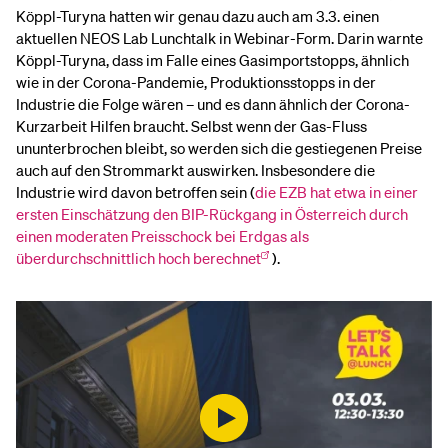
Köppl-Turyna hatten wir genau dazu auch am 3.3. einen
aktuellen NEOS Lab Lunchtalk in Webinar-Form. Darin warnte
Köppl-Turyna, dass im Falle eines Gasimportstopps, ähnlich
wie in der Corona-Pandemie, Produktionsstopps in der
Industrie die Folge wären – und es dann ähnlich der Corona-
Kurzarbeit Hilfen braucht. Selbst wenn der Gas-Fluss
ununterbrochen bleibt, so werden sich die gestiegenen Preise
auch auf den Strommarkt auswirken. Insbesondere die
Industrie wird davon betroffen sein (
die EZB hat etwa in einer
ersten Einschätzung den BIP-Rückgang in Österreich durch
einen moderaten Preisschock bei Erdgas als
überdurchschnittlich hoch berechnet
).