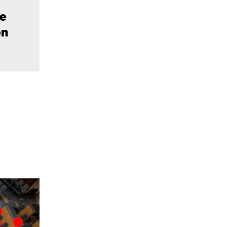
ie
en