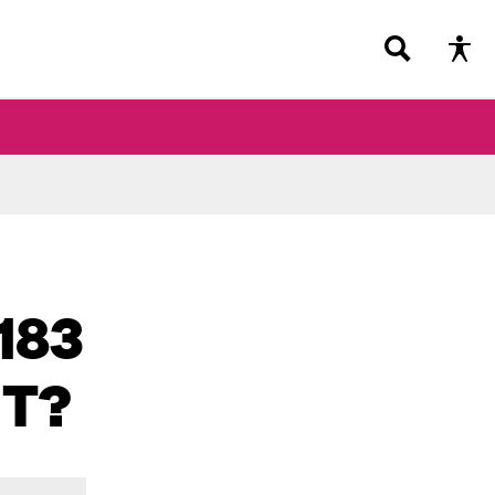
183
NT?