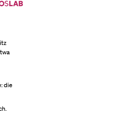
itz
etwa
: die
ch.