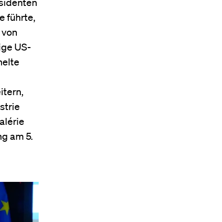
sidenten
 führte,
 von
rige US-
melte
itern,
strie
alérie
ng am 5.