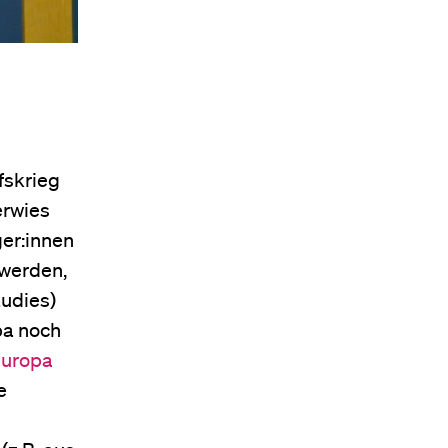
fskrieg
erwies
ger:innen
 werden,
tudies)
pa noch
Europa
e