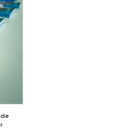
 die
r