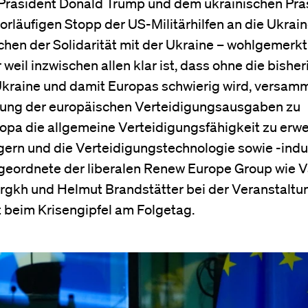
räsident Donald Trump und dem ukrainischen Prä
rläufigen Stopp der US-Militärhilfen an die Ukraine
chen der Solidarität mit der Ukraine – wohlgemerkt
eil inzwischen allen klar ist, dass ohne die bishe
Ukraine und damit Europas schwierig wird, versam
hung der europäischen Verteidigungsausgaben zu
ropa die allgemeine Verteidigungsfähigkeit zu erwe
gern und die Verteidigungstechnologie sowie -indu
eordnete der liberalen Renew Europe Group wie V
ürgkh und Helmut Brandstätter bei der Veranstaltu
 beim Krisengipfel am Folgetag.