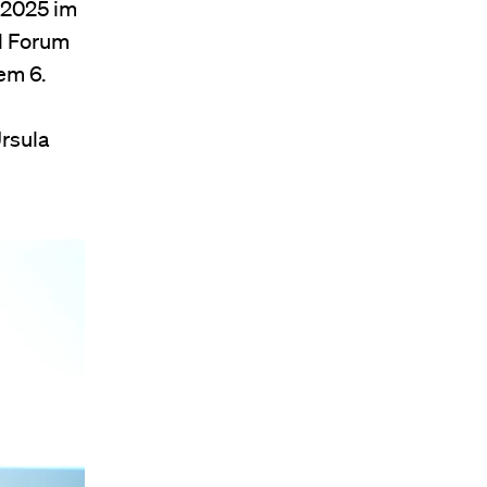
 2025 im
l Forum
em 6.
rsula