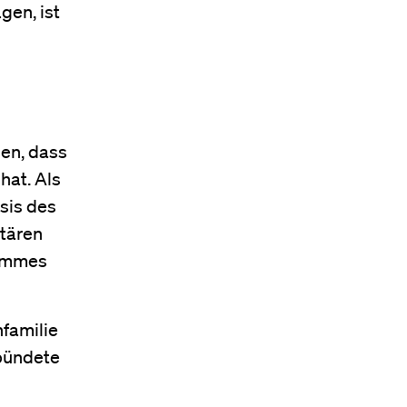
gen, ist
gen, dass
hat. Als
asis des
rtären
hömmes
nfamilie
rbündete