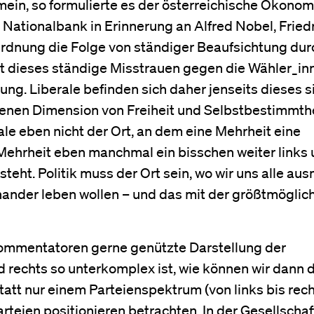
mein, so formulierte es der österreichische Ökono
Nationalbank in Erinnerung an Alfred Nobel, Fried
Ordnung die Folge von ständiger Beaufsichtung dur
ist dieses ständige Misstrauen gegen die Wähler_in
ng. Liberale befinden sich daher jenseits dieses 
genen Dimension von Freiheit und Selbstbestimmth
erale eben nicht der Ort, an dem eine Mehrheit eine
ehrheit eben manchmal ein bisschen weiter links
teht. Politik muss der Ort sein, wo wir uns alle au
inander leben wollen – und das mit der größtmöglic
ommentatoren gerne genützte Darstellung der
d rechts so unterkomplex ist, wie können wir dann 
tatt nur einem Parteienspektrum (von links bis rec
teien positionieren betrachten. In der Gesellschaf