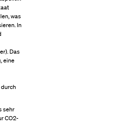
taat
llen, was
ieren. In
d
ger). Das
, eine
 durch
s sehr
zur CO2-