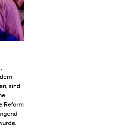
,
ndern
en, sind
ne
ge Reform
ringend
wurde.