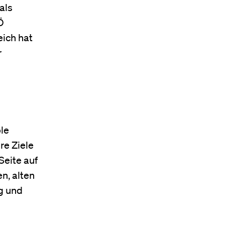
als
Ö
eich hat
r
ple
re Ziele
Seite auf
n, alten
ng und