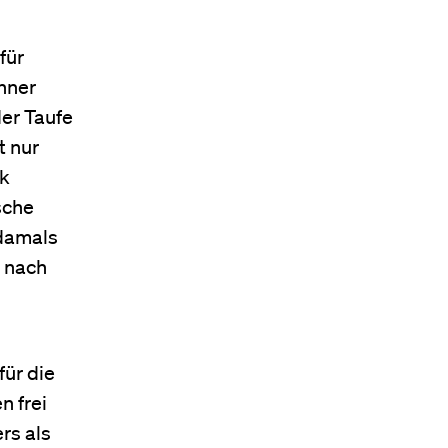
für
nner
der Taufe
t nur
ik
sche
 damals
e nach
für die
n frei
rs als