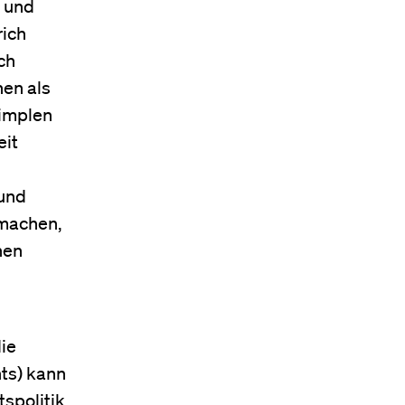
m und
rich
ch
nen als
simplen
eit
 und
smachen,
hen
die
hts) kann
tspolitik