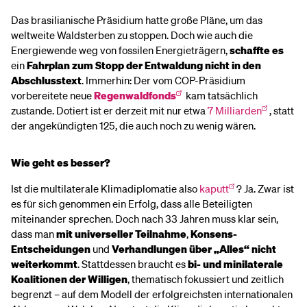
Das brasilianische Präsidium hatte große Pläne, um das
weltweite Waldsterben zu stoppen. Doch wie auch die
Energiewende weg von fossilen Energieträgern,
schaffte
es
ein
Fahrplan zum Stopp der Entwaldung nicht in den
Abschlusstext
. Immerhin: Der vom COP-Präsidium
vorbereitete neue
Regenwaldfonds
kam tatsächlich
zustande. Dotiert ist er derzeit mit nur etwa
7 Milliarden
, statt
der angekündigten 125, die auch noch zu wenig wären.
Wie geht es besser?
Ist die multilaterale Klimadiplomatie also
kaputt
? Ja. Zwar ist
es für sich genommen ein Erfolg, dass alle Beteiligten
miteinander sprechen. Doch nach 33 Jahren muss klar sein,
dass man
mit
universeller Teilnahme
,
Konsens-
Entscheidungen
und
Verhandlungen über „Alles“
nicht
weiterkommt
. Stattdessen braucht es
bi- und minilaterale
Koalitionen der Willigen
, thematisch fokussiert und zeitlich
begrenzt – auf dem Modell der erfolgreichsten internationalen