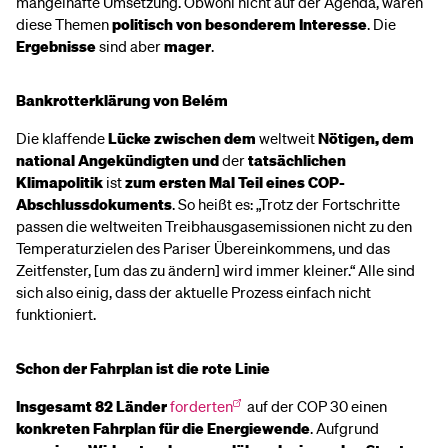
mangelhafte Umsetzung. Obwohl nicht auf der Agenda, waren
diese Themen
politisch von besonderem Interesse
. Die
Ergebnisse
sind aber
mager
.
Bankrotterklärung von Belém
Die klaffende
Lücke zwischen
dem
weltweit
Nötigen, dem
national Angekündigten
und
der
tatsächlichen
Klimapolitik
ist
zum ersten Mal Teil eines COP-
Abschlussdokuments
. So heißt es: „Trotz der Fortschritte
passen die weltweiten Treibhausgasemissionen nicht zu den
Temperaturzielen des Pariser Übereinkommens, und das
Zeitfenster, [um das zu ändern] wird immer kleiner.“ Alle sind
sich also einig, dass der aktuelle Prozess einfach nicht
funktioniert.
Schon der Fahrplan ist die rote Linie
Insgesamt 82 Länder
forderten
auf der COP 30 einen
konkreten Fahrplan für die Energiewende
. Aufgrund