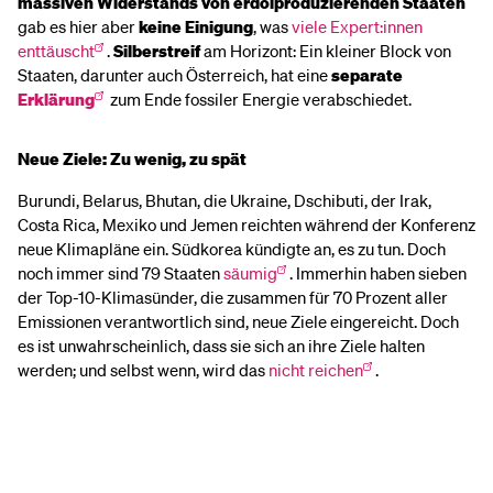
massiven Widerstands von erdölproduzierenden Staaten
gab es hier aber
keine Einigung
, was
viele Expert:innen
enttäuscht
.
Silberstreif
am Horizont: Ein kleiner Block von
Staaten, darunter auch Österreich, hat eine
separate
Erklärung
zum Ende fossiler Energie verabschiedet.
Neue Ziele: Zu wenig, zu spät
Burundi, Belarus, Bhutan, die Ukraine, Dschibuti, der Irak,
Costa Rica, Mexiko und Jemen reichten während der Konferenz
neue Klimapläne ein. Südkorea kündigte an, es zu tun. Doch
noch immer sind 79 Staaten
säumig
. Immerhin haben sieben
der Top-10-Klimasünder, die zusammen für 70 Prozent aller
Emissionen verantwortlich sind, neue Ziele eingereicht. Doch
es ist unwahrscheinlich, dass sie sich an ihre Ziele halten
werden; und selbst wenn, wird das
nicht reichen
.