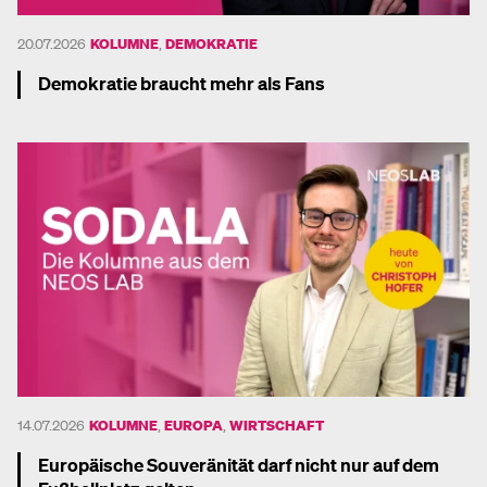
20.07.2026
KOLUMNE
,
DEMOKRATIE
Demokratie braucht mehr als Fans
Mehr dazu
14.07.2026
KOLUMNE
,
EUROPA
,
WIRTSCHAFT
Europäische Souveränität darf nicht nur auf dem