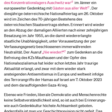
des Konzentrationslagers Auschwitz war
im Jänner ein
europaweiter Gedenktag mit
Gästen aus aller Welt
. Der
diesjährige österreichische Nationalfeiertag am 26. Oktober
wird im Zeichen des 70-jährigen Bestehens des
österreichischen Staatsvertrags stehen. Erinnert wird wieder
an den Abzug der damaligen Alliierten nach einer zehnjährigen
Besatzung im Jahr 1955, an die damit wiedererlangte
staatliche Unabhängigkeit, unter Voraussetzung der per
Verfassungsgesetz beschlossenen immerwährenden
Neutralität. Der Ausruf
„Nie wieder!“
zum Gedenken an die
Befreiung des KZs Mauthausen und der Opfer des
Nationalsozialismus hat leider schon letztes Jahr traurige
Aktualität erlangt, und zwar mit dem wieder stark
ansteigenden Antisemitismus in Europa und weltweit infolge
des Terrorangriffs der Hamas auf Israel am 7. Oktober 2023
und dem darauffolgenden Gaza-Krieg.
Ebenso wie Frieden, liberale Demokratie und Menschenrechte
keine Selbstverständlichkeit sind, so ist auch bei Erinnerungs-
wie auch Gedenkkultur höchste Achtsamkeit geboten.
Andernfalls ist man vor Geschichtsrevision nicht gefeit. Das