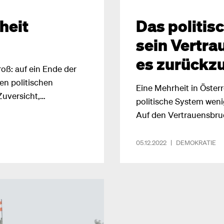
heit
Das politis
sein Vertrau
es zurückz
oß: auf ein Ende der
en politischen
Eine Mehrheit in Österr
Zuversicht,
politische System wenig
s politische System –
Auf den Vertrauensbruc
Freiheit. Doch dann kam
werden.
ern der Krieg zurück
05.12.2022
|
DEMOKRATIE
terte auf ihren
uptionsskandale
de
bende Reformen
litik – und drückten
r:innen auf einen