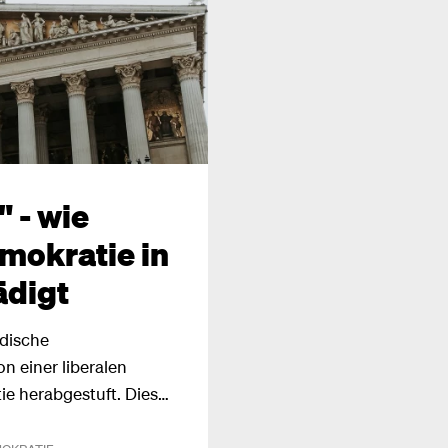
is des Freiheitsindex
plash.
 - wie
mokratie in
ädigt
dische
n einer liberalen
e herabgestuft. Dies
Transparenz und
lle Inseraten-Affäre