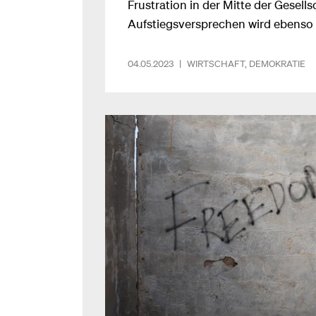
Frustration in der Mitte der Gesell
Aufstiegsversprechen wird ebenso
politischen System. Um die Demokr
muss sich das ändern.Bild: Samant
04.05.2023
|
WIRTSCHAFT
,
DEMOKRATIE