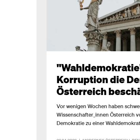
Tiefpunkt: Das ernüchternde Ergebn
2022.Foto: Hannah Zhyhar via Uns
"Wahldemokratie"
Korruption die De
Österreich besch
Vor wenigen Wochen haben schwe
Wissenschafter_innen Österreich vo
Demokratie zu einer Wahldemokrati
liegt nicht zuletzt an mangelnder 
Korruptionsvorwürfen, wie die aktue