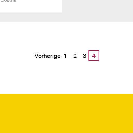
OKRATIE
Ein Beitrag von Dieter
 on Unsplash.com
Vorherige
1
2
3
4