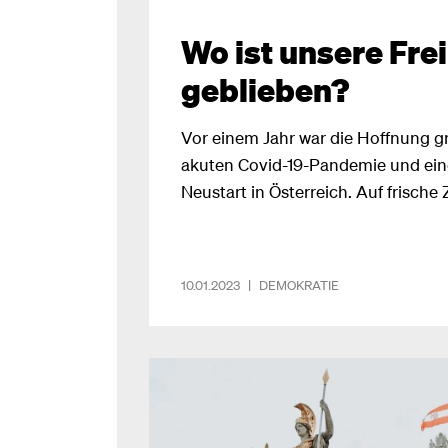
Wo ist unsere Frei
geblieben?
Vor einem Jahr war die Hoffnung gr
akuten Covid-19-Pandemie und ein
Neustart in Österreich. Auf frische 
wiedergewonnenes Vertrauen in da
und, vor allem, mehr individuelle 
es nicht einfach nur anders – sond
10.01.2023
|
DEMOKRATIE
nach Europa. Die Inflationsrate klet
höchsten Stand in 50 Jahren. Korr
erschütterten das Land, schleppen
Aufklärungsversuche und ausblei
zermürbten das Vertrauen in die Po
das Freiheitsgefühl der Österreiche