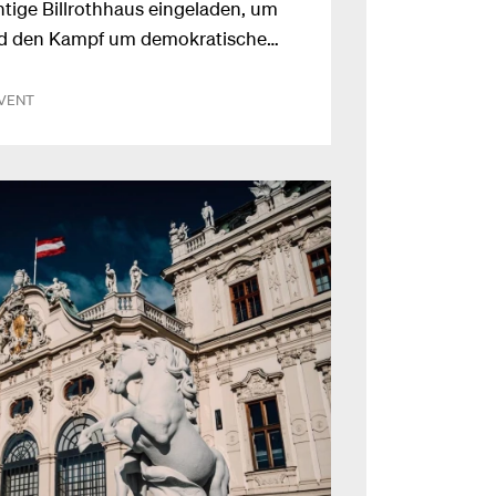
htige Billrothhaus eingeladen, um
nd den Kampf um demokratische
ute zu diskutieren. Ein
dalena Blecha, Katharina Geissler
VENT