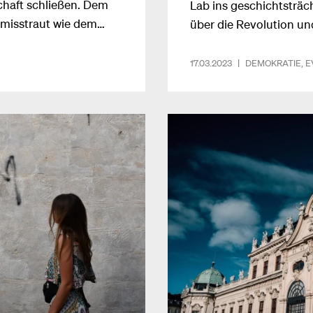
schaft schließen. Dem
Lab ins geschichtsträc
 misstraut wie dem
über die Revolution u
atie zu schützen,
Reformen damals und he
ha Garrote, pexels.com
Nachbericht.Fotos: Mag
17.03.2023
|
DEMOKRATIE
,
E