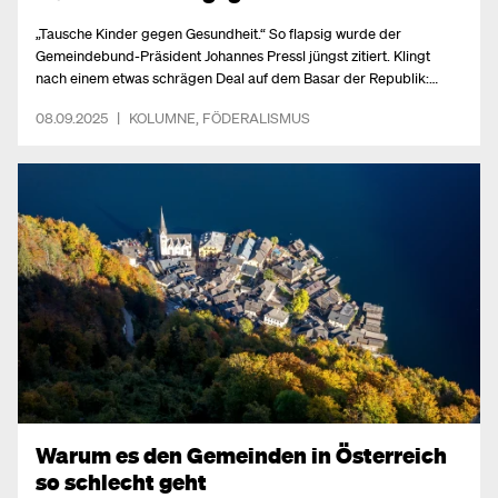
„Tausche Kinder gegen Gesundheit.“ So flapsig wurde der
Gemeindebund-Präsident Johannes Pressl jüngst zitiert. Klingt
nach einem etwas schrägen Deal auf dem Basar der Republik:
„Zwei Kindergartenplätze gegen ein Spitalsbett, wer bietet mehr?“
08.09.2025
|
KOLUMNE
,
FÖDERALISMUS
Als gelernter Österreicher könnte man fast lachen ...
Warum es den Gemeinden in Österreich
so schlecht geht