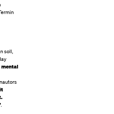
n
 Termin
in soll,
day
– mental
enautors
it
t.
"
.