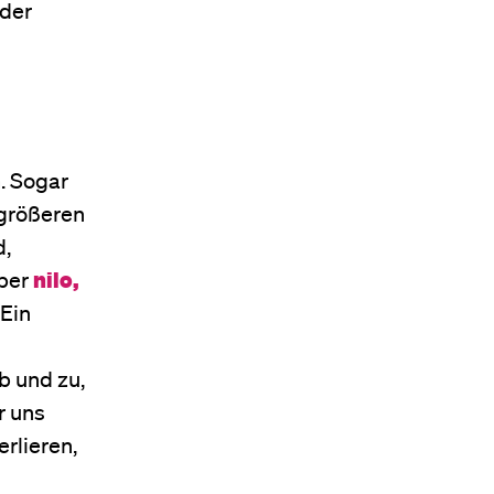
 der
m. Sogar
 größeren
d,
über
nilo,
 Ein
b und zu,
r uns
rlieren,