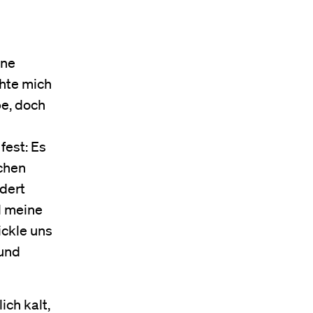
ine
chte mich
be, doch
fest: Es
chen
ndert
l meine
ickle uns
 und
ich kalt,