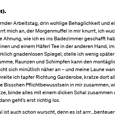
t).
rnder Arbeitstag, drin wohlige Behaglichkeit und e
rt mich an, der Morgenmuffel in mir knurrt, ich wu
ne Ahnung, wie ich es ins Badezimmer geschafft ha
einen und einem Häferl Tee in der anderen Hand, im
klich gnadenlosen Spiegel, stelle ich wenig später 
ebrumme, Raunzen und Schimpfen kann den montägli
rscht sich minütlich näher an – und meine Laune wa
reite ich tapfer Richtung Garderobe, kratze dort al
e Bisschen Pflichtbewusstsein in mir zusammen, w
tze, binde alles mit einem dicken Schal zusammen
ann geht’s erst richtig los.
 ist auch schon wurscht, denn es ist arrr…benteuerl