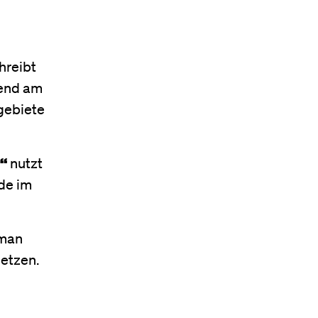
hreibt
rend am
gebiete
“
nutzt
de im
 man
setzen.