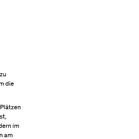
 zu
m die
 Plätzen
st,
dern im
hn am