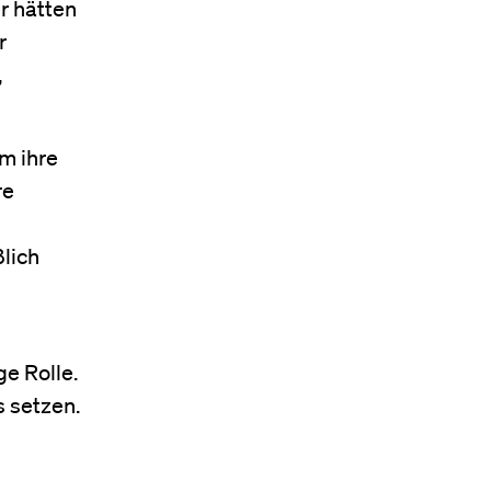
r hätten
r
,
m ihre
re
lich
e Rolle.
s setzen.