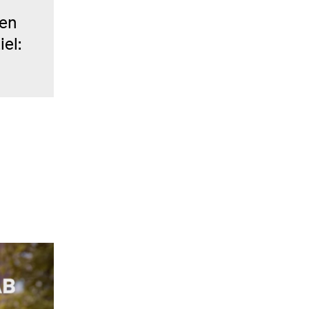
gen
el: