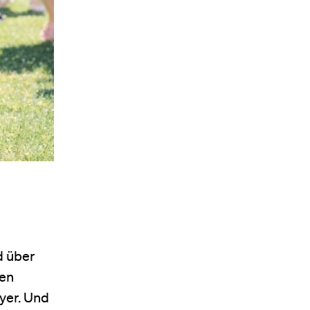
d über
ven
yer. Und