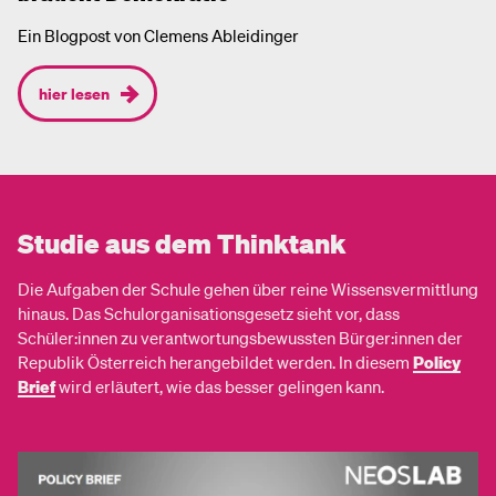
Ein Blogpost von Clemens Ableidinger
hier lesen
Studie aus dem Thinktank
Die Aufgaben der Schule gehen über reine Wissensvermittlung
hinaus. Das Schulorganisationsgesetz sieht vor, dass
Schüler:innen zu verantwortungsbewussten Bürger:innen der
Republik Österreich herangebildet werden. In diesem
Policy
Brief
wird erläutert, wie das besser gelingen kann.