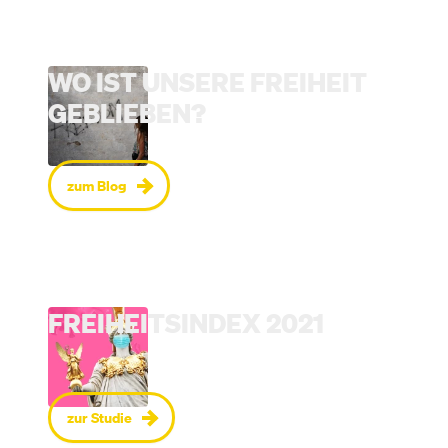
WO IST UNSERE FREIHEIT
GEBLIEBEN?
zum Blog
FREIHEITSINDEX 2021
zur Studie