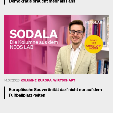
Demokratie braucht mehr als Fans
Mehr dazu
14.07.2026
KOLUMNE
,
EUROPA
,
WIRTSCHAFT
Europäische Souveränität darf nicht nur auf dem
Fußballplatz gelten
Mehr dazu