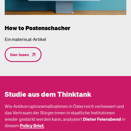
How to Postenschacher
Ein materie.at-Artikel
hier lesen
Studie aus dem Thinktank
Wie Antikorruptionsmaßnahmen in Österreich verbessert und
das Vertrauen der Bürger:innen in staatliche Institutionen
wieder gestärkt werden kann, analysiert
Dieter Feierabend
in
diesem
Policy Brief.