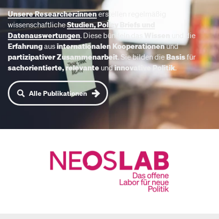
Unsere Researcher:innen
erstellen regelmäßig
wissenschaftliche
Studien, Policy Briefs
und
Datenauswertungen
. Diese bündeln das
Wissen
und die
Erfahrung
aus
internationalen Kooperationen
und
partizipativer Zusammenarbeit
. Sie bilden die
Basis
für
sachorientierte, relevante
und
innovative Politik
.
Alle Publikationen